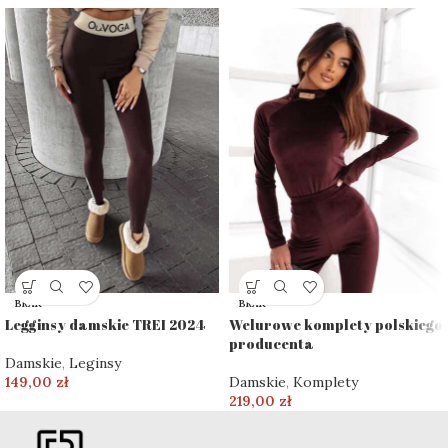
BRAK
BRAK
Legginsy damskie TREI 2024
Welurowe komplety polskiego
producenta
Damskie
,
Leginsy
149,00
zł
Damskie
,
Komplety
219,00
zł