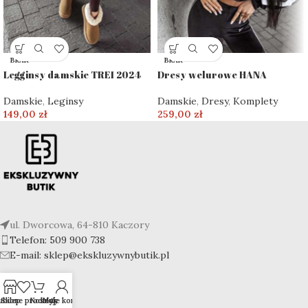
BRAK
BRAK
Legginsy damskie TREI 2024
Dresy welurowe HANA
Damskie
,
Leginsy
Damskie
,
Dresy
,
Komplety
149,00
zł
259,00
zł
ul. Dworcowa, 64-810 Kaczory
Telefon: 509 900 738
E-mail: sklep@ekskluzywnybutik.pl
SKLEP
ubione produkty
Sklep
Koszyk
Moje konto