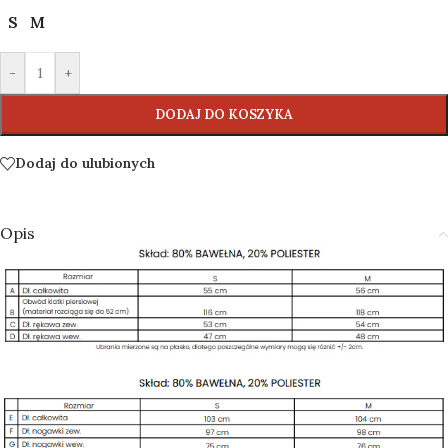
S
M
-
+
DODAJ DO KOSZYKA
Dodaj do ulubionych
Opis