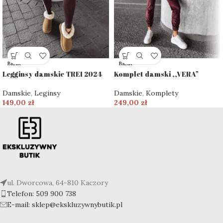
BRAK
BRAK
Legginsy damskie TREI 2024
Komplet damski ,,VERA”
Damskie
,
Leginsy
Damskie
,
Komplety
149,00
zł
249,00
zł
ul. Dworcowa, 64-810 Kaczory
Telefon: 509 900 738
E-mail: sklep@ekskluzywnybutik.pl