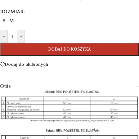
ROZMIAR
S
M
-
+
DODAJ DO KOSZYKA
Dodaj do ulubionych
Opis