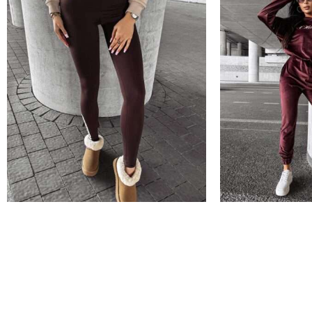
BRAK
BRAK
Legginsy damskie TREI 2024
Komplet damski ,,
Damskie
,
Leginsy
Damskie
,
Komplety
149,00
zł
249,00
zł