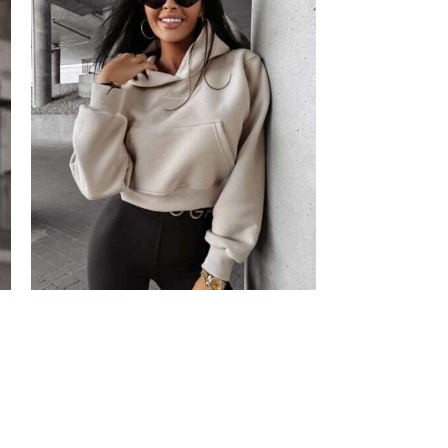
BRAK
BRAK
Bluza damska ,,PIANCA”
SAGADA 2024
Damskie
,
Bluzki
Damskie
,
Bluzki
199,00
zł
219,00
zł