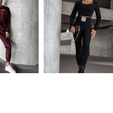
BRAK
VERA”
Leginsy „GRECO”
Damskie
,
Leginsy
149,00
zł