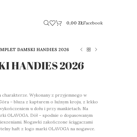
0,00
ZŁ
Facebook
MPLET DAMSKI HANDIES 2026
I HANDIES 2026
m charakterze. Wykonany z przyjemnego w
Góra – bluza z kapturem o luźnym kroju, z lekko
 wykończeniem u dołu i przy mankietach. Na
marki OLAVOGA. Dół – spodnie o dopasowanym
i kieszeniami. Nogawki zakończone ściągaczami
ubtelny haft z logo marki OLAVOGA na nogawce.