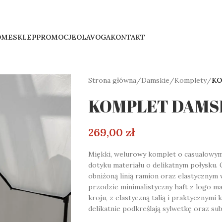
OME
SKLEP
PROMOCJE
OLAVOGA
KONTAKT
Strona główna
/
Damskie
/
Komplety
/
KO
KOMPLET DAMSK
269,00
zł
Miękki, welurowy komplet o casualowy
dotyku materiału o delikatnym połysku. 
obniżoną linią ramion oraz elastycznym
przodzie minimalistyczny haft z logo 
kroju, z elastyczną talią i praktycznym
delikatnie podkreślają sylwetkę oraz s